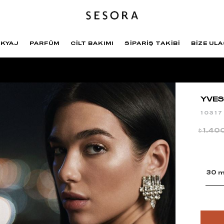
KYAJ
PARFÜM
CİLT BAKIMI
SİPARİŞ TAKİBİ
BİZE ULA
YVES
10317
1.40
t
30 m