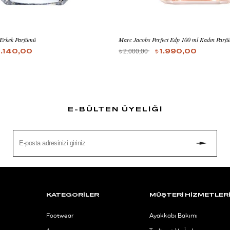
Erkek Parfümü
Marc Jacobs Perfect Edp 100 ml Kadın Parf
2.000,00
1.140,00
1.990,00
t
t
E-BÜLTEN ÜYELİĞİ
KATEGORİLER
MÜŞTERİ HİZMETLER
Footwear
Ayakkabı Bakımı