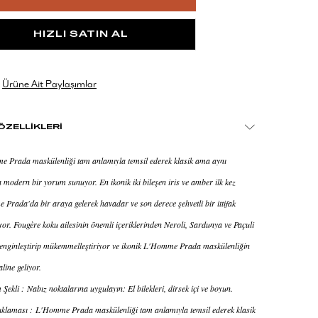
Ürüne Ait Paylaşımlar
ÖZELLİKLERİ
Prada maskülenliği tam anlamıyla temsil ederek klasik ama aynı
modern bir yorum sunuyor. En ikonik iki bileşen iris ve amber ilk kez
Prada'da bir araya gelerek havadar ve son derece şehvetli bir ittifak
yor. Fougère koku ailesinin önemli içeriklerinden Neroli, Sardunya ve Paçuli
enginleştirip mükemmelleştiriyor ve ikonik L'Homme Prada maskülenliğin
aline geliyor.
Şekli : Nabız noktalarına uygulayın: El bilekleri, dirsek içi ve boyun.
klaması : L'Homme Prada maskülenliği tam anlamıyla temsil ederek klasik