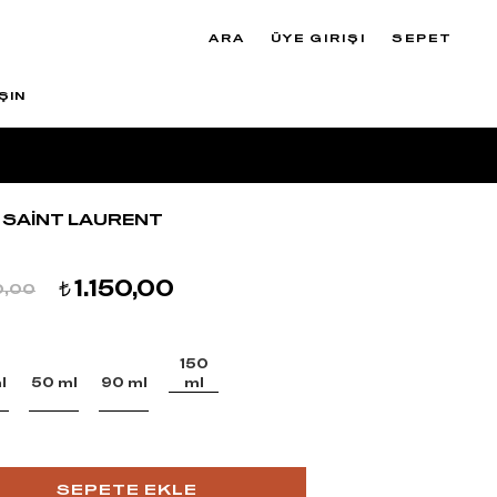
ARA
ÜYE GIRIŞI
SEPET
ŞIN
 SAİNT LAURENT
1.150,00
t
0,00
150
l
50 ml
90 ml
ml