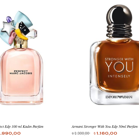
ect Edp 100 ml Kadın Parfüm
Armani Stronger With You Edp 50ml Parfüm
1.300,00
1.990,00
1.160,00
t
t