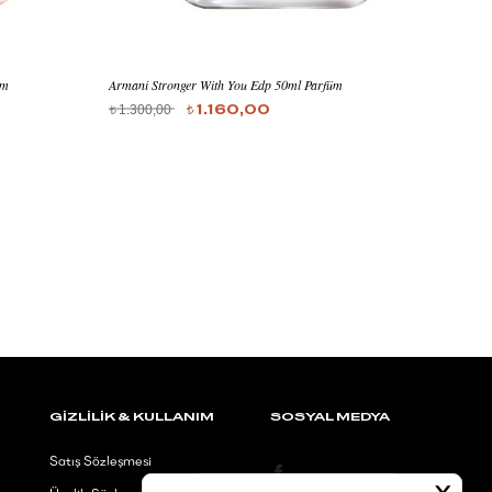
üm
Armani Stronger With You Edp 50ml Parfüm
Jimmy 
1.300,00
3.00
1.160,00
t
t
t
İ
GİZLİLİK & KULLANIM
SOSYAL MEDYA
Satış Sözleşmesi