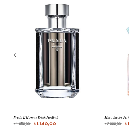
Prada L'Homme Erkek Parfümü
Marc Jacobs Perf
1.650,00
2.000,00
1.140,00
t
t
t
t