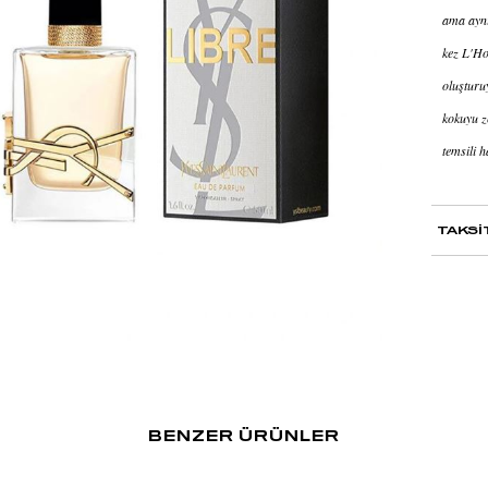
ama aynı
kez L'Ho
oluşturu
kokuyu z
temsili h
TAKSİ
BENZER ÜRÜNLER