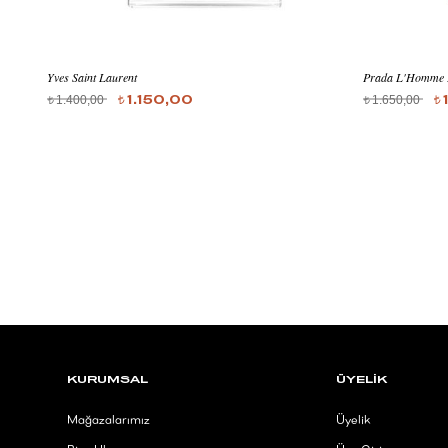
Yves Saint Laurent
Prada L'Homme 
1.400,00
1.650,00
1.150,00
t
t
t
t
KURUMSAL
ÜYELİK
Mağazalarımız
Üyelik