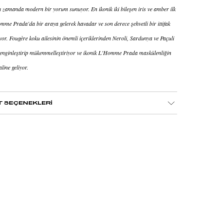
 zamanda modern bir yorum sunuyor. En ikonik iki bileşen iris ve amber ilk
mme Prada'da bir araya gelerek havadar ve son derece şehvetli bir ittifak
yor. Fougère koku ailesinin önemli içeriklerinden Neroli, Sardunya ve Paçuli
enginleştirip mükemmelleştiriyor ve ikonik L'Homme Prada maskülenliğin
aline geliyor.
T SEÇENEKLERİ